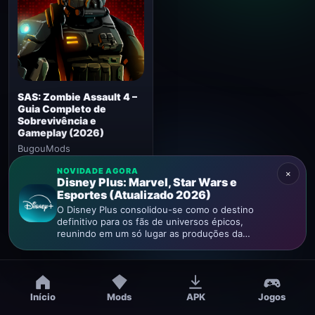
SAS: Zombie Assault 4 –
Guia Completo de
Sobrevivência e
Gameplay (2026)
BugouMods
MOD
★ Novo
NOVIDADE AGORA
×
Disney Plus: Marvel, Star Wars e
0 downloads
Esportes (Atualizado 2026)
O Disney Plus consolidou-se como o destino
definitivo para os fãs de universos épicos,
reunindo em um só lugar as produções da…
Início
Mods
APK
Jogos