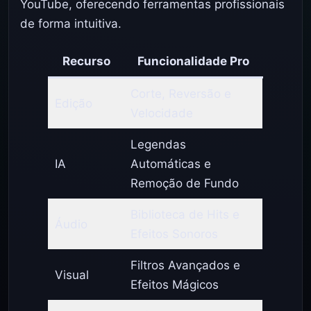
YouTube, oferecendo ferramentas profissionais
de forma intuitiva.
Recurso
Funcionalidade Pro
Corte, Reversão e
Edição
Velocidade
Legendas
IA
Automáticas e
Remoção de Fundo
Biblioteca de Hits e
Áudio
Efeitos Sonoros
Filtros Avançados e
Visual
Efeitos Mágicos